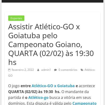
Esportes
Assistir Atlético-GO x
Goiatuba pelo
Campeonato Goiano,
QUARTA (02/02) às 19:30
hs
fevereiro 2, 2022
admin1
0 comentários
Atlético-
GO
O jogo
entre
Atlético-GO x Goiatuba
e
acontece
QUARTA (02/02) às 19:30 hs.
O mandante da
partida é
o
Atlético-go
busca a vitória em seus
domínios. Esta disputa é válida pelo
Campeonato