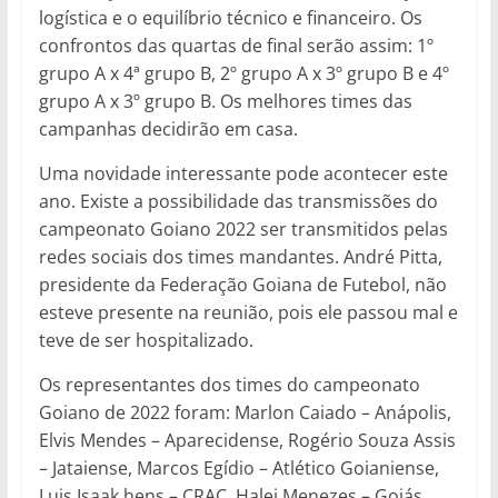
logística e o equilíbrio técnico e financeiro. Os
confrontos das quartas de final serão assim: 1º
grupo A x 4ª grupo B, 2º grupo A x 3º grupo B e 4º
grupo A x 3º grupo B. Os melhores times das
campanhas decidirão em casa.
Uma novidade interessante pode acontecer este
ano. Existe a possibilidade das transmissões do
campeonato Goiano 2022 ser transmitidos pelas
redes sociais dos times mandantes. André Pitta,
presidente da Federação Goiana de Futebol, não
esteve presente na reunião, pois ele passou mal e
teve de ser hospitalizado.
Os representantes dos times do campeonato
Goiano de 2022 foram: Marlon Caiado – Anápolis,
Elvis Mendes – Aparecidense, Rogério Souza Assis
– Jataiense, Marcos Egídio – Atlético Goianiense,
Luis Isaak hens – CRAC, Halei Menezes – Goiás,