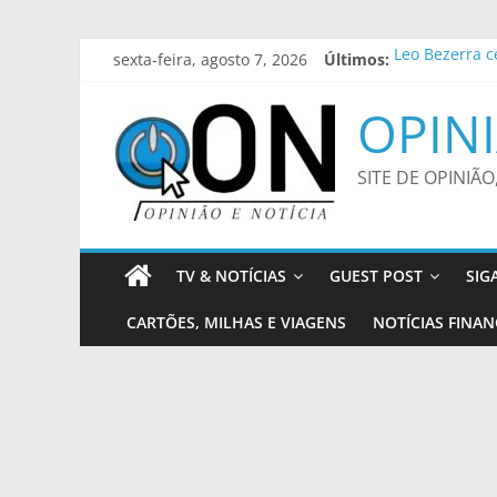
Pular
sexta-feira, agosto 7, 2026
Últimos:
Leo Bezerra c
para
Nubank Ultrav
o
Lei Maria da 
OPINI
conteúdo
Sobrecarga do
Prefeitura amp
SITE DE OPINIÃO
TV & NOTÍCIAS
GUEST POST
SIG
CARTÕES, MILHAS E VIAGENS
NOTÍCIAS FINAN