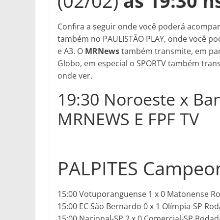
(02/02)
às 19:30 h
Confira a seguir onde você poderá acompanha
também no PAULISTÃO PLAY, onde você pode 
e A3. O
MRNews
também transmite, em parc
Globo, em especial o SPORTV também transmi
onde ver.
19:30 Noroeste x Ba
MRNEWS E FPF TV
PALPITES Campeona
15:00 Votuporanguense 1 x 0 Matonense R
15:00 EC São Bernardo 0 x 1 Olímpia-SP Rod
15:00 Nacional-SP 2 x 0 Comercial-SP Rodad