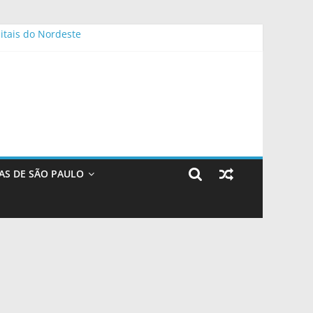
itais do Nordeste
is milhas, bônus e status no LATAM Pass
ade do Rio de Janeiro
AS DE SÃO PAULO