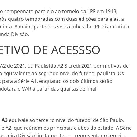
ro campeonato paralelo ao torneio da LPF em 1913,
pós quatro temporadas com duas edições paralelas, a
inta. A maior parte dos seus clubes da LPF disputaria o
unda Divisão.
JETIVO DE ACESSSO
A2 de 2021, ou Paulistão A2 Sicredi 2021 por motivos de
 equivalente ao segundo nível do futebol paulista. Os
para a Série A1, enquanto os dois últimos serão
otará o VAR a partir das quartas de final.
e A3
equivale ao terceiro nível do futebol de São Paulo.
rie A2, que reúnem os principais clubes do estado. A Série
rceira Divisão” justamente por representar o terceiro