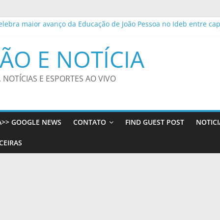
elebra maior avanço da Educação de João Pessoa no Ideb entre cap
ioleta ou LATAM Pass Itaú? Entenda qual estratégia pode gerar ma
Penha representou avanços, mas precisa de aplicabilidade
ÃO E NOTÍCIA
méstica expõe mulheres à violência, dizem especialistas
lia Rio Rotativo Digital para a orla da Zona Sul – Prefeitura da Cid
, NOTÍCIAS E ESPORTES AO VIVO
A>> GOOGLE NEWS
CONTATO
FIND GUEST POST
NOTICI
CEIRAS