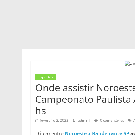
Esportes
Onde assistir Noroest
Campeonato Paulista 
hs
fevereiro 2, 2022
admin1
0 comentários
O jogo entre
Noroeste x Bandeirante-SP
ac