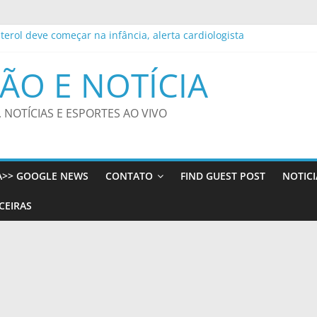
terol deve começar na infância, alerta cardiologista
nos dos Jogos Olímpicos e Paralímpicos 2016 no Parque Olímpico da 
ssi morre aos 68 anos na Argentina
ÃO E NOTÍCIA
 de Proteção de Dados investiga plataforma Discord
 de ler, mas tem dificuldade de acesso”, diz escritor
, NOTÍCIAS E ESPORTES AO VIVO
A>> GOOGLE NEWS
CONTATO
FIND GUEST POST
NOTICI
CEIRAS