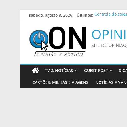
Pular
sábado, agosto 8, 2026
Últimos:
Controle do coles
para
Rio celebra 10 a
o
Pai de Lionel Me
OPINI
conteúdo
Agência Nacional
“Brasileiro gosta
SITE DE OPINIÃO
TV & NOTÍCIAS
GUEST POST
SIG
CARTÕES, MILHAS E VIAGENS
NOTÍCIAS FINAN