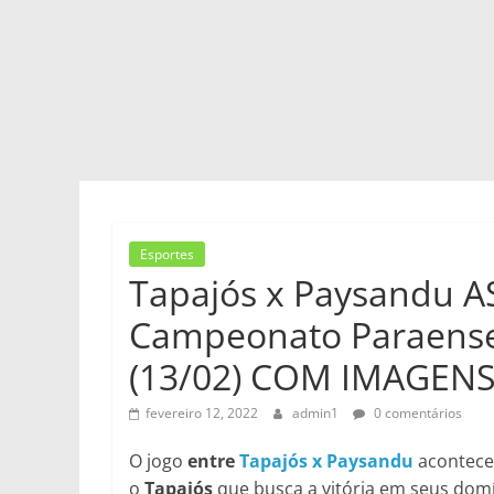
Esportes
Tapajós x Paysandu A
Campeonato Paraens
(13/02) COM IMAGEN
fevereiro 12, 2022
admin1
0 comentários
O jogo
entre
Tapajós x Paysandu
acontece
o
Tapajós
que busca a vitória em seus domín