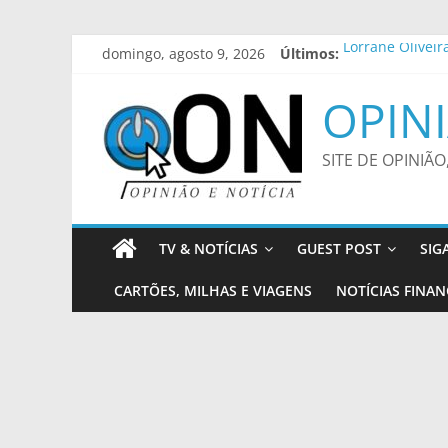
Pular
domingo, agosto 9, 2026
Últimos:
Lorrane Oliveir
para
Batalha do Bec
o
Defesa Civil em
OPINI
conteúdo
Zumba, Sabadin
Aos 20 anos, ch
SITE DE OPINIÃO
TV & NOTÍCIAS
GUEST POST
SIG
CARTÕES, MILHAS E VIAGENS
NOTÍCIAS FINAN