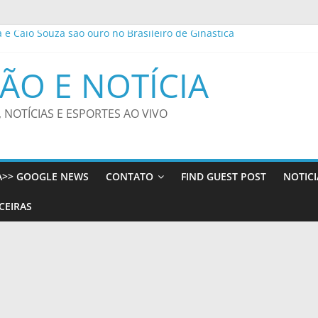
a e Caio Souza são ouro no Brasileiro de Ginástica
o recebe Vulto MC e DJ Black neste sábado com o apoio da Funjope
ite alerta para risco de vendaval – CGNotícias
ÃO E NOTÍCIA
ho Bom e Batalha do Beco transformam o Centro Histórico em pon
ega notícia sobre ocorrido com o filho de Wagner Moura
, NOTÍCIAS E ESPORTES AO VIVO
A>> GOOGLE NEWS
CONTATO
FIND GUEST POST
NOTICI
CEIRAS