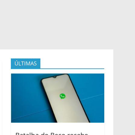
ÚLTIMAS
Batalha do Beco recebe