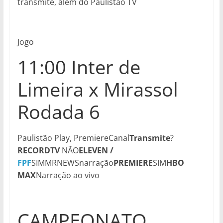
transmite, além do Paulistão TV
Jogo
11:00 Inter de
Limeira x Mirassol
Rodada 6
Paulistão Play, PremiereCanal
Transmite
?
RECORDTV
NÃO
ELEVEN /
FPF
SIMMRNEWSnarração
PREMIERE
SIM
HBO
MAX
Narração ao vivo
CAMPEONATO