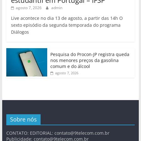
estudantil em Portugal – IFSP
agosto 7, 2026
admin
Live acontece no dia 13 de agosto, a partir das 14h O
sexto episódio da segunda temporada do programa
Diálogos
Pesquisa do Procon-JP registra queda
nos menores preços da gasolina
comum e do álcool
agosto 7, 2026
Sobre nós
CONTATO: EDITORIAL:
contato@9telecom.com.br
Publicidade:
contato@9telecom.com.br