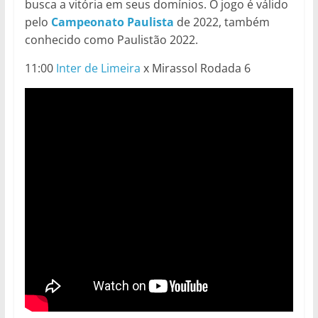
busca a vitória em seus domínios. O jogo é válido
pelo
Campeonato Paulista
de 2022, também
conhecido como Paulistão 2022.
11:00
Inter de Limeira
x Mirassol Rodada 6