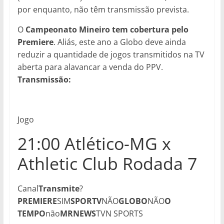
por enquanto, não têm transmissão prevista.
O
Campeonato Mineiro
tem cobertura pelo
Premiere
. Aliás, este ano a Globo deve ainda
reduzir a quantidade de jogos transmitidos na TV
aberta para alavancar a venda do PPV.
Transmissão:
Jogo
21:00 Atlético-MG x
Athletic Club Rodada 7
Canal
Transmite
?
PREMIERE
SIM
SPORTV
NÃO
GLOBO
NÃO
O
TEMPO
não
MRNEWS
TVN SPORTS