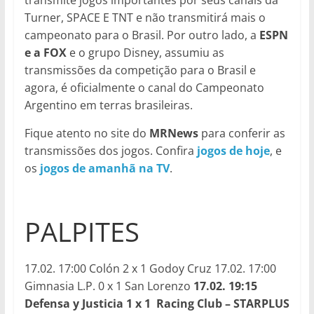
transmite jogos importantes por seus canais da
Turner, SPACE E TNT e não transmitirá mais o
campeonato para o Brasil. Por outro lado, a
ESPN
e a FOX
e o grupo Disney, assumiu as
transmissões da competição para o Brasil e
agora, é oficialmente o canal do Campeonato
Argentino em terras brasileiras.
Fique atento no site do
MRNews
para conferir as
transmissões dos jogos. Confira
jogos de hoje
, e
os
jogos de amanhã na TV
.
PALPITES
17.02. 17:00 Colón 2 x 1 Godoy Cruz 17.02. 17:00
Gimnasia L.P. 0 x 1 San Lorenzo
17.02. 19:15
Defensa y Justicia 1 x 1 Racing Club – STARPLUS