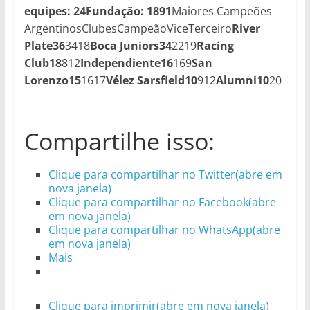
equipes: 24
Fundação: 1891
Maiores Campeões
ArgentinosClubesCampeãoViceTerceiro
River
Plate
36
3418
Boca Juniors
34
2219
Racing
Club
18
812
Independiente
16
169
San
Lorenzo
15
1617
Vélez Sarsfield
10
912
Alumni
10
20
Compartilhe isso:
Clique para compartilhar no Twitter(abre em
nova janela)
Clique para compartilhar no Facebook(abre
em nova janela)
Clique para compartilhar no WhatsApp(abre
em nova janela)
Mais
Clique para imprimir(abre em nova janela)