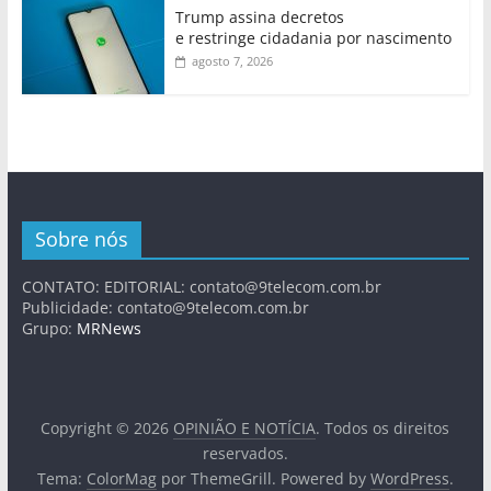
Trump assina decretos
e restringe cidadania por nascimento
agosto 7, 2026
Sobre nós
CONTATO: EDITORIAL:
contato@9telecom.com.br
Publicidade:
contato@9telecom.com.br
Grupo:
MRNews
Copyright © 2026
OPINIÃO E NOTÍCIA
. Todos os direitos
reservados.
Tema:
ColorMag
por ThemeGrill. Powered by
WordPress
.