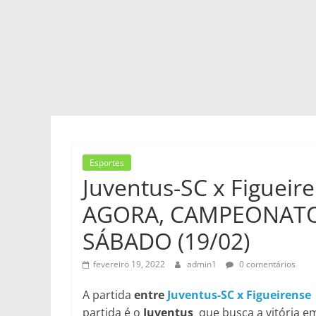
Esportes
Juventus-SC x Figueir
AGORA, CAMPEONATO 
SÁBADO (19/02)
fevereiro 19, 2022
admin1
0 comentários
A partida
entre
Juventus-SC x Figueirense
partida é o
Juventus
que busca a vitória e