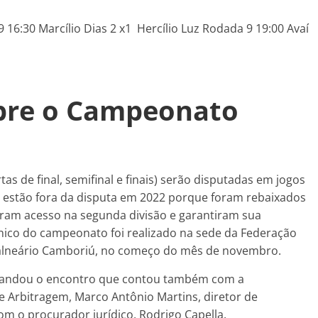
 16:30 Marcílio Dias 2 x1 Hercílio Luz Rodada 9 19:00 Avaí
obre o Campeonato
as de final, semifinal e finais) serão disputadas em jogos
no estão fora da disputa em 2022 porque foram rebaixados
aram acesso na segunda divisão e garantiram sua
cnico do campeonato foi realizado na sede da Federação
 Balneário Camboriú, no começo do mês de novembro.
omandou o encontro que contou também com a
e Arbitragem, Marco Antônio Martins, diretor de
om o procurador jurídico, Rodrigo Capella.