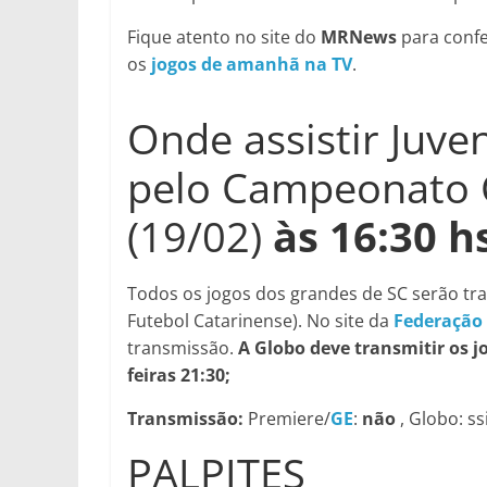
Fique atento no site do
MRNews
para confe
os
jogos de amanhã na TV
.
Onde assistir Juve
pelo Campeonato 
(19/02)
às 16:30 h
Todos os jogos dos grandes de SC serão tr
Futebol Catarinense). No site da
Federação 
transmissão.
A Globo deve transmitir os 
feiras 21:30;
Transmissão:
Premiere/
GE
:
não
, Globo: s
PALPITES