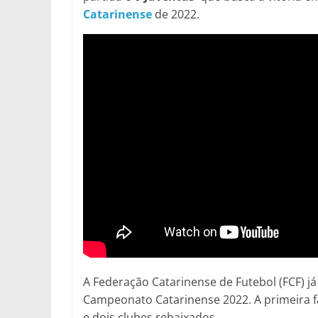
Catarinense
de 2022.
A Federação Catarinense de Futebol (FCF) já 
Campeonato Catarinense 2022. A primeira fa
e dois clubes rebaixados.