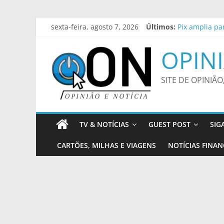
Pular
sexta-feira, agosto 7, 2026
Últimos:
Pix amplia pa
para
Diálogos Inte
o
Pesquisa do P
OPINI
conteúdo
Trump assina 
Polícia Feder
SITE DE OPINIÃO
TV & NOTÍCIAS
GUEST POST
SIG
CARTÕES, MILHAS E VIAGENS
NOTÍCIAS FINAN