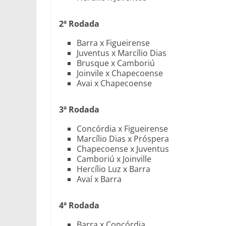
2ª Rodada
Barra x Figueirense
Juventus x Marcílio Dias
Brusque x Camboriú
Joinvile x Chapecoense
Avai x Chapecoense
3ª Rodada
Concórdia x Figueirense
Marcílio Dias x Próspera
Chapecoense x Juventus
Camboriú x Joinville
Hercílio Luz x Barra
Avaí x Barra
4ª Rodada
Barra x Concórdia