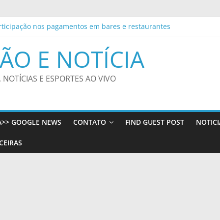
rticipação nos pagamentos em bares e restaurantes
rnacionais apresenta experiência de mobilidade estudantil em Port
rocon-JP registra queda nos menores preços da gasolina comum e 
ÃO E NOTÍCIA
decretos e restringe cidadania por nascimento
al indicia 16 pessoas por queda de avião da Voepass
, NOTÍCIAS E ESPORTES AO VIVO
A>> GOOGLE NEWS
CONTATO
FIND GUEST POST
NOTICI
CEIRAS