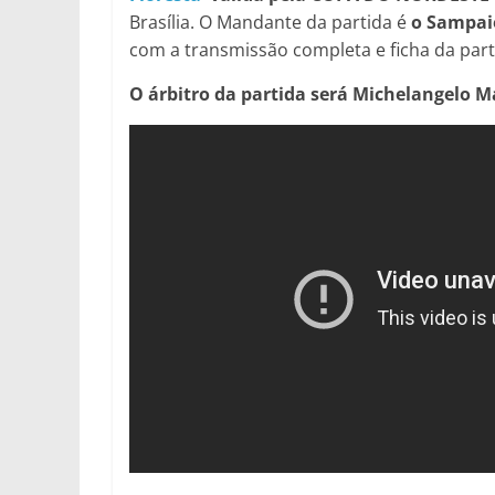
Brasília. O Mandante da partida é
o Sampai
com a transmissão completa e ficha da parti
O árbitro da partida será Michelangelo M