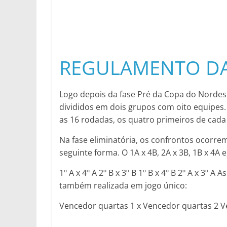
REGULAMENTO DA
Logo depois da fase Pré da Copa do Nordest
divididos em dois grupos com oito equipes.
as 16 rodadas, os quatro primeiros de cada
Na fase eliminatória, os confrontos ocorr
seguinte forma. O 1A x 4B, 2A x 3B, 1B x 4A e,
1º A x 4º A 2º B x 3º B 1º B x 4º B 2º A x 3º
também realizada em jogo único:
Vencedor quartas 1 x Vencedor quartas 2 V