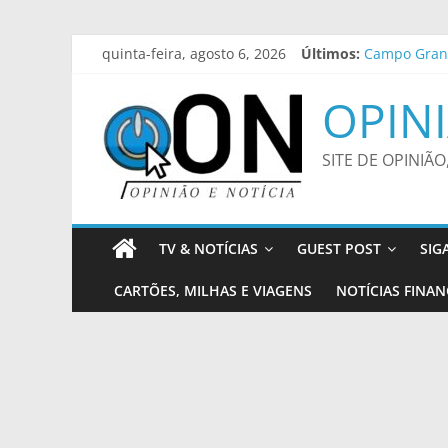
Pular
Projeto ‘Pas
quinta-feira, agosto 6, 2026
Últimos:
Campo Grand
para
Rio Grande d
o
OPINI
Ideb mostra
conteúdo
Maiores cam
SITE DE OPINIÃO
TV & NOTÍCIAS
GUEST POST
SIG
CARTÕES, MILHAS E VIAGENS
NOTÍCIAS FINAN