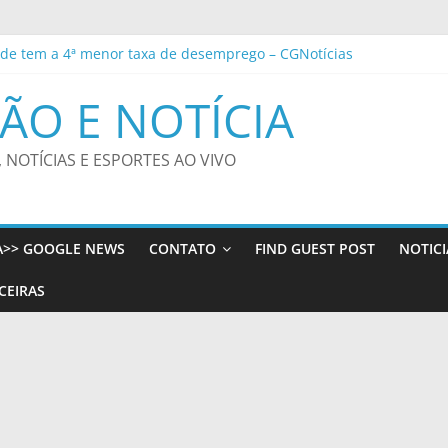
sos na Cidade’ promove inclusão social e fortalece cuidado em saú
e tem a 4ª menor taxa de desemprego – CGNotícias
o Sul terá chuva intensa e ventos de até 100 km/h
ÃO E NOTÍCIA
 avanço da educação básica no país
peões, Cruzeiro e Grêmio vão às quartas da Copa do Brasil
, NOTÍCIAS E ESPORTES AO VIVO
A>> GOOGLE NEWS
CONTATO
FIND GUEST POST
NOTICI
CEIRAS