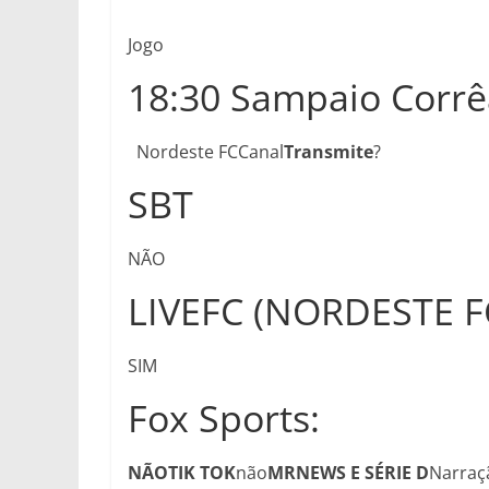
Jogo
18:30 Sampaio Corrê
Nordeste FCCanal
Transmite
?
SBT
NÃO
LIVEFC (NORDESTE F
SIM
Fox Sports:
NÃO
TIK TOK
não
MRNEWS E SÉRIE D
Narraç