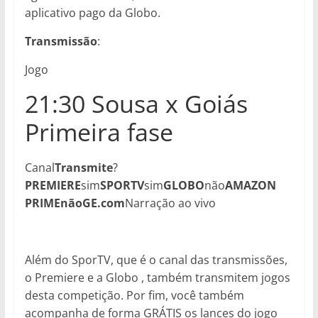
aplicativo pago da Globo.
Transmissão
:
Jogo
21:30 Sousa x Goiás
Primeira fase
Canal
Transmite
?
PREMIERE
sim
SPORTV
sim
GLOBO
não
AMAZON
PRIME
não
GE.com
Narração ao vivo
Além do SporTV, que é o canal das transmissões,
o Premiere e a Globo , também transmitem jogos
desta competição. Por fim, você também
acompanha de forma GRÁTIS os lances do jogo