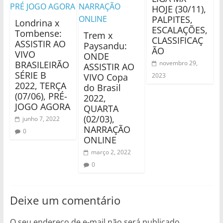
HOJE (30/11),
PALPITES,
Londrina x
ESCALAÇÕES,
Tombense:
Trem x
CLASSIFICAÇ
ASSISTIR AO
Paysandu:
ÃO
VIVO
ONDE
BRASILEIRÃO
novembro 29,
ASSISTIR AO
SÉRIE B
VIVO Copa
2023
2022, TERÇA
do Brasil
(07/06), PRÉ-
2022,
JOGO AGORA
QUARTA
(02/03),
junho 7, 2022
NARRAÇÃO
0
ONLINE
março 2, 2022
0
Deixe um comentário
O seu endereço de e-mail não será publicado.