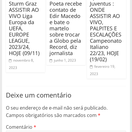
Sturm Graz
Poeta recebe
Juventus :
ASSISTIR AO
contato de
ONDE
VIVO Liga
Edir Macedo
ASSISTIR AO
Europa da
e bate o
VIVO,
UEFA,
martelo
PALPITES E
EUROPE
sobre trocar
ESCALAÇÕES
LEAGUE,
a Globo pela
Campeonato
2023/24,
Record, diz
Italiano
HOJE (09/11)
jornalista
22/23, HOJE
(19/02)
novembro 8,
junho 1, 2023
fevereiro 19,
2023
2023
Deixe um comentário
O seu endereço de e-mail não será publicado.
Campos obrigatórios são marcados com
*
Comentário
*