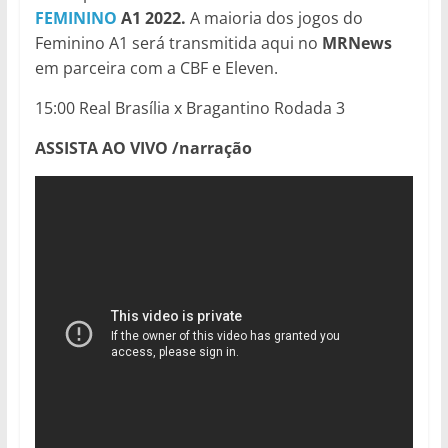
FEMININO
A1 2022.
A maioria dos jogos do
Feminino A1 será transmitida aqui no
MRNews
em parceira com a CBF e Eleven.
15:00 Real Brasília x Bragantino Rodada 3
ASSISTA AO VIVO /narração