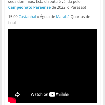
seus domínios. Esta disputa é válida pelo
Campeonato Paraense
de 2022, o Parazão!
15:00
Castanhal
x Águia de
Marabá
Quartas de
final