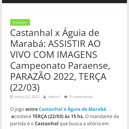
Esportes
Castanhal x Águia de
Marabá: ASSISTIR AO
VIVO COM IMAGENS
Campeonato Paraense,
PARAZÃO 2022, TERÇA
(22/03)
março 22, 2022
admin1
0 comentários
O jogo
entre
Castanhal x Águia de Marabá
a
contece
TERÇA (22/03) às 15 hs.
O mandante da
partida é o
Castanhal
que busca a vitória em