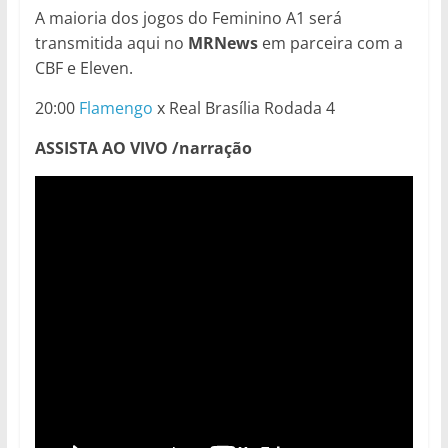
A maioria dos jogos do Feminino A1 será
transmitida aqui no
MRNews
em parceira com a
CBF e Eleven.
20:00
Flamengo
x Real Brasília Rodada 4
ASSISTA AO VIVO /narração