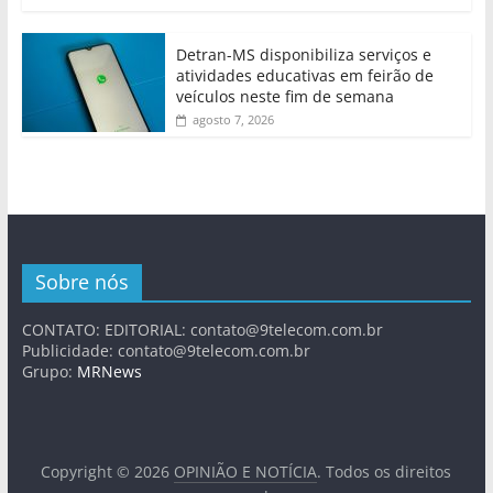
Detran-MS disponibiliza serviços e
atividades educativas em feirão de
veículos neste fim de semana
agosto 7, 2026
Sobre nós
CONTATO: EDITORIAL:
contato@9telecom.com.br
Publicidade:
contato@9telecom.com.br
Grupo:
MRNews
Copyright © 2026
OPINIÃO E NOTÍCIA
. Todos os direitos