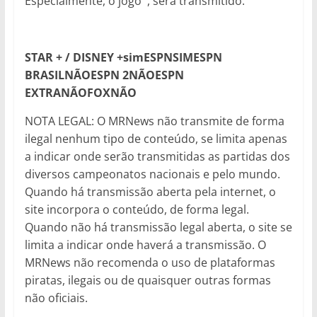
Especialmente, o jogo
, será transmitido:
STAR + / DISNEY +
sim
ESPN
SIM
ESPN
BRASIL
NÃO
ESPN 2
NÃO
ESPN
EXTRA
NÃO
FOX
NÃO
NOTA LEGAL: O MRNews não transmite de forma
ilegal nenhum tipo de conteúdo, se limita apenas
a indicar onde serão transmitidas as partidas dos
diversos campeonatos nacionais e pelo mundo.
Quando há transmissão aberta pela internet, o
site incorpora o conteúdo, de forma legal.
Quando não há transmissão legal aberta, o site se
limita a indicar onde haverá a transmissão. O
MRNews não recomenda o uso de plataformas
piratas, ilegais ou de quaisquer outras formas
não oficiais.