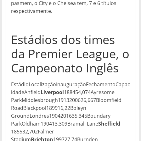
pasmem, o City e o Chelsea tem, 7 e 6 títulos
respectivamente.
Estádios dos times
da Premier League, o
Campeonato Inglês
EstádioLocalizaçãoInauguraçãoFechamentoCapac
idadeAnfield
Liverpool
188454,074Ayresome
ParkMiddlesbrough1913200626,667Bloomfield
RoadBlackpool189916,22Boleyn
GroundLondres1904201635,345Boundary
ParkOldham190413,309Bramall Lane
Sheffield
185532,702Falmer
Stadium
Brighton
199727,74Burnden