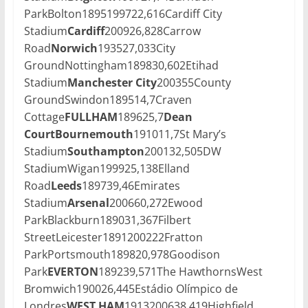
ParkBolton1895199722,616Cardiff City
Stadium
Cardiff
200926,828Carrow
Road
Norwich
193527,033City
GroundNottingham189830,602Etihad
Stadium
Manchester City
200355County
GroundSwindon189514,7Craven
Cottage
FULLHAM
189625,7
Dean
Court
Bournemouth
191011,7St Mary’s
Stadium
Southampton
200132,505DW
StadiumWigan199925,138Elland
Road
Leeds
189739,46Emirates
Stadium
Arsenal
200660,272Ewood
ParkBlackburn189031,367Filbert
StreetLeicester1891200222Fratton
ParkPortsmouth189820,978Goodison
Park
EVERTON
189239,571The HawthornsWest
Bromwich190026,445Estádio Olímpico de
Londres
WEST HAM
1913200638,419Highfield