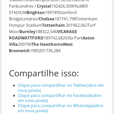
ParkLondres /
Crystal
192426,309FALMER
STADIUM
Brighton
199749Stamford
BridgeLondres/
Chelsea
187741,798Tottenham
Hotspur Stadium
Tottenham
201962,062Turf
Moor
Burnley
188322,546
VICARAGE
ROAD
WATTFORD
189742,682Villa Park
Aston
Villa
200790
The Hawthorns
West
Bromwich
1989201736,284
Compartilhe isso:
Clique para compartilhar no Twitter(abre em
nova janela)
Clique para compartilhar no Facebook(abre
em nova janela)
Clique para compartilhar no WhatsApp(abre
em nova janela)