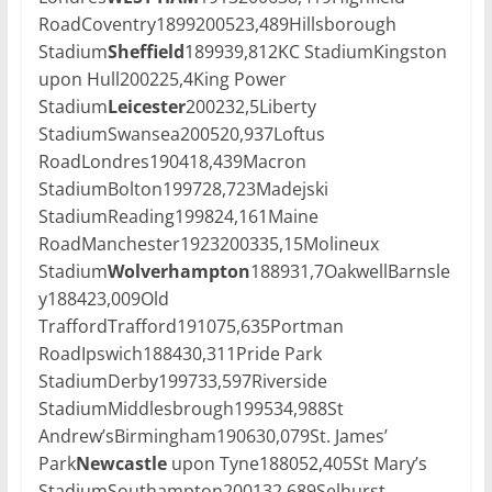
RoadCoventry1899200523,489Hillsborough
Stadium
Sheffield
189939,812KC StadiumKingston
upon Hull200225,4King Power
Stadium
Leicester
200232,5Liberty
StadiumSwansea200520,937Loftus
RoadLondres190418,439Macron
StadiumBolton199728,723Madejski
StadiumReading199824,161Maine
RoadManchester1923200335,15Molineux
Stadium
Wolverhampton
188931,7OakwellBarnsle
y188423,009Old
TraffordTrafford191075,635Portman
RoadIpswich188430,311Pride Park
StadiumDerby199733,597Riverside
StadiumMiddlesbrough199534,988St
Andrew’sBirmingham190630,079St. James’
Park
Newcastle
upon Tyne188052,405St Mary’s
StadiumSouthampton200132,689Selhurst