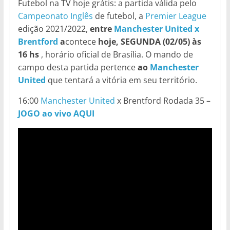
Futebol na TV hoje grátis: a partida válida pelo
Campeonato Inglês
de futebol, a
Premier League
edição 2021/2022,
entre
Manchester United x
Brentford
a
contece
hoje, SEGUNDA (02/05) às
16 hs
, horário oficial de Brasília. O mando de
campo desta partida pertence
ao
Manchester
United
que tentará a vitória em seu território.
16:00
Manchester United
x Brentford Rodada 35 –
JOGO ao vivo AQUI