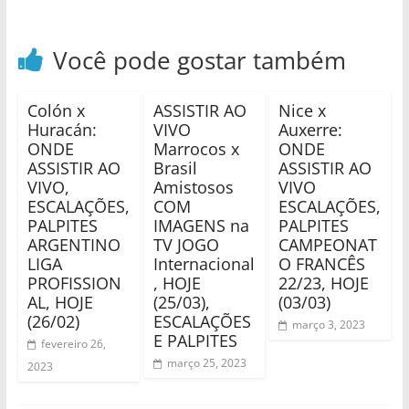
Você pode gostar também
Colón x
ASSISTIR AO
Nice x
Huracán:
VIVO
Auxerre:
ONDE
Marrocos x
ONDE
ASSISTIR AO
Brasil
ASSISTIR AO
VIVO,
Amistosos
VIVO
ESCALAÇÕES,
COM
ESCALAÇÕES,
PALPITES
IMAGENS na
PALPITES
ARGENTINO
TV JOGO
CAMPEONAT
LIGA
Internacional
O FRANCÊS
PROFISSION
, HOJE
22/23, HOJE
AL, HOJE
(25/03),
(03/03)
(26/02)
ESCALAÇÕES
março 3, 2023
E PALPITES
fevereiro 26,
março 25, 2023
2023