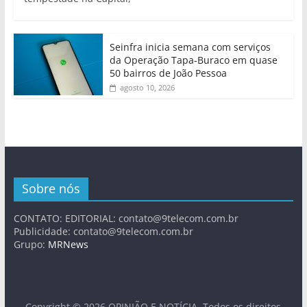
Seinfra inicia semana com serviços
da Operação Tapa-Buraco em quase
50 bairros de João Pessoa
agosto 10, 2026
Sobre nós
CONTATO: EDITORIAL:
contato@9telecom.com.br
Publicidade:
contato@9telecom.com.br
Grupo:
MRNews
Copyright © 2026
OPINIÃO E NOTÍCIA
. Todos os direitos