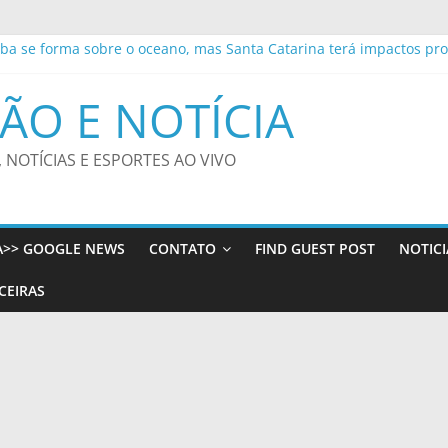
a se forma sobre o oceano, mas Santa Catarina terá impactos prov
sponibiliza serviços e atividades educativas em feirão de veículo
rre dois bairros nesta quinta-feira (6) – CGNotícias
ÃO E NOTÍCIA
om Orquestra Sinfônica e Hugo Rafael celebram aniversário de 372
nta punição a crimes digitais contra crianças é sancionada
, NOTÍCIAS E ESPORTES AO VIVO
A>> GOOGLE NEWS
CONTATO
FIND GUEST POST
NOTICI
CEIRAS