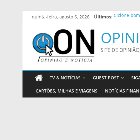
Pular
quinta-feira, agosto 6, 2026
Últimos:
Ciclone-bomb
para
Detran-MS di
o
Fumacê perco
OPINI
conteúdo
Concertos c
Lei que aume
SITE DE OPINIÃO
TV & NOTÍCIAS
GUEST POST
SIG
CARTÕES, MILHAS E VIAGENS
NOTÍCIAS FINAN