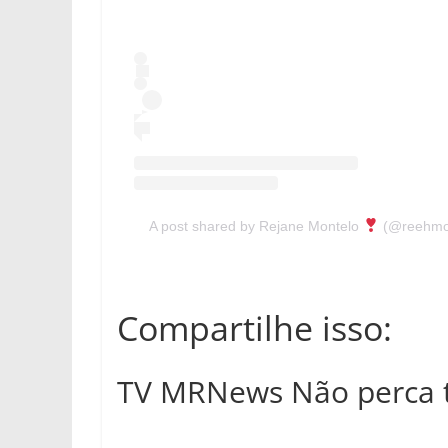
A post shared by Rejane Montelo
(@reehmont
Compartilhe isso:
TV MRNews Não perca