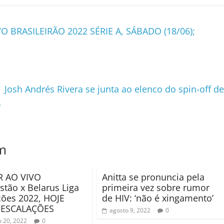
O BRASILEIRÃO 2022 SÉRIE A, SÁBADO (18/06);
 Josh Andrés Rivera se junta ao elenco do spin-off de
→
m
R AO VIVO
Anitta se pronuncia pela
stão x Belarus Liga
primeira vez sobre rumor
ões 2022, HOJE
de HIV: ‘não é xingamento’
, ESCALAÇÕES
agosto 9, 2022
0
 20, 2022
0