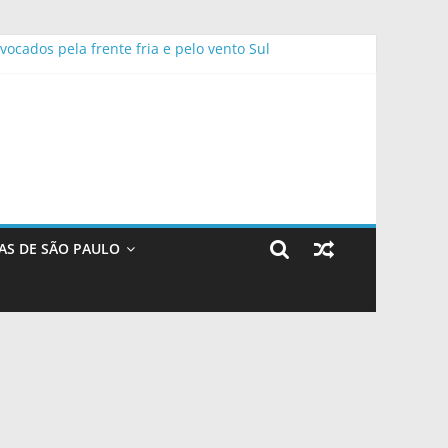
ocados pela frente fria e pelo vento Sul
s neste fim de semana
 anos de Sorocaba – Agência de Notícias
AS DE SÃO PAULO