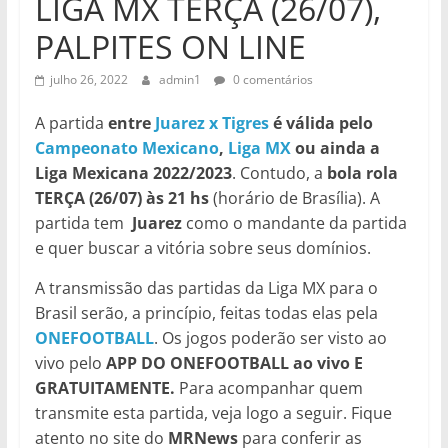
LIGA MX TERÇA (26/07),
PALPITES ON LINE
julho 26, 2022
admin1
0 comentários
A partida
entre
Juarez x Tigres
é válida pelo
Campeonato Mexicano
,
Liga MX
ou ainda a
Liga Mexicana 2022/2023
. Contudo, a
bola rola
TERÇA (26/07)
às 21 hs
(horário de Brasília). A
partida tem
Juarez
como o mandante da partida
e quer buscar a vitória sobre seus domínios.
A transmissão das partidas da Liga MX para o
Brasil serão, a princípio, feitas todas elas pela
ONEFOOTBALL
. Os jogos poderão ser visto ao
vivo pelo
APP DO ONEFOOTBALL ao vivo E
GRATUITAMENTE.
Para acompanhar quem
transmite esta partida, veja logo a seguir. Fique
atento no site do
MRNews
para conferir as