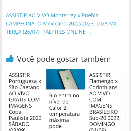
ASSISTIR AO VIVO Monterrey x Puebla
CAMPEONATO Mexicano 2022/2023, LIGA MX
TERÇA (26/07), PALPITES ONLINE
→
Você pode gostar também
ASSISTIR
ASSISTIR
Portuguesa x
Flamengo x
São Caetano
Corinthians
AO VIVO
AO VIVO
Rio entra no
GRÁTIS COM
COM
nível de
IMAGENS
IMAGENS
Calor 2;
Copa
BRASILEIRO
temperatura
Paulista 2022
Sub-20 2022,
máxima
SÁBADO
DOMINGO
pode
(03/09)
(04/09),