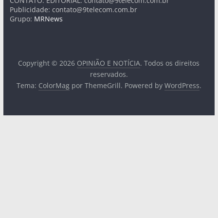
CONTATO: EDITORIAL:
contato@9telecom.com.br
Publicidade:
contato@9telecom.com.br
Grupo:
MRNews
Copyright © 2026
OPINIÃO E NOTÍCIA
. Todos os direitos
reservados.
Tema:
ColorMag
por ThemeGrill. Powered by
WordPress
.