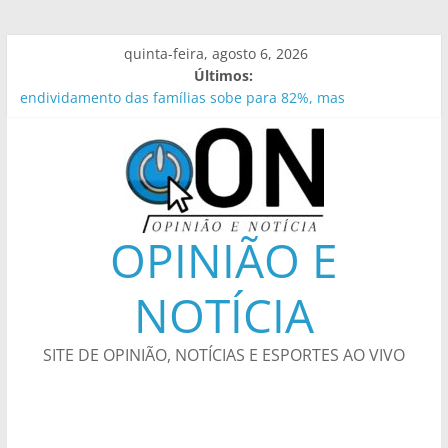
Pular
quinta-feira, agosto 6, 2026
para
Últimos:
o
endividamento das famílias sobe para 82%, mas
conteúdo
inadimplência cai
Leis do licenciamento ambiental são inconstitucionais,
avalia DPU
Campanha de Vacinação Antirrábica começa neste sábado –
Prefeitura da Cidade do Rio de Janeiro
Justiça amplia penas de Ronnie Lessa e Élcio Queiroz
OPINIÃO E
Guardas prendem ladrão de ar-condicionado no Centro do
Rio – Prefeitura da Cidade do Rio de Janeiro
NOTÍCIA
SITE DE OPINIÃO, NOTÍCIAS E ESPORTES AO VIVO