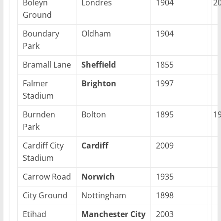
Boleyn
Londres
1904
2
Ground
Boundary
Oldham
1904
Park
Bramall Lane
Sheffield
1855
Falmer
Brighton
1997
Stadium
Burnden
Bolton
1895
1
Park
Cardiff City
Cardiff
2009
Stadium
Carrow Road
Norwich
1935
City Ground
Nottingham
1898
Etihad
Manchester City
2003