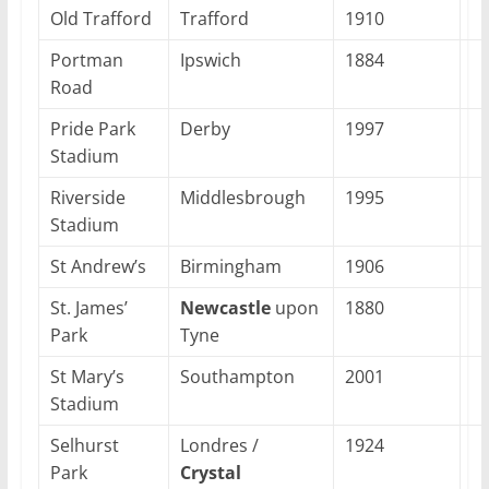
Old Trafford
Trafford
1910
Portman
Ipswich
1884
Road
Pride Park
Derby
1997
Stadium
Riverside
Middlesbrough
1995
Stadium
St Andrew’s
Birmingham
1906
St. James’
Newcastle
upon
1880
Park
Tyne
St Mary’s
Southampton
2001
Stadium
Selhurst
Londres /
1924
Park
Crystal