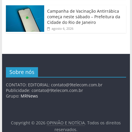
Campanha de Vacinação Antirrábica
começa neste sábado – Prefeitura da
Cidade do Rio de Janeiro
agosto 6, 2026
Sobre nós
CONTATO: EDITORIAL:
contato@9telecom.com.br
Publicidade:
contato@9telecom.com.br
Grupo:
MRNews
Copyright © 2026
OPINIÃO E NOTÍCIA
. Todos os direitos
reservados.