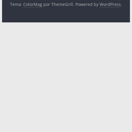
Tema:
ColorMag
por ThemeGrill. Powered by
WordPress
.