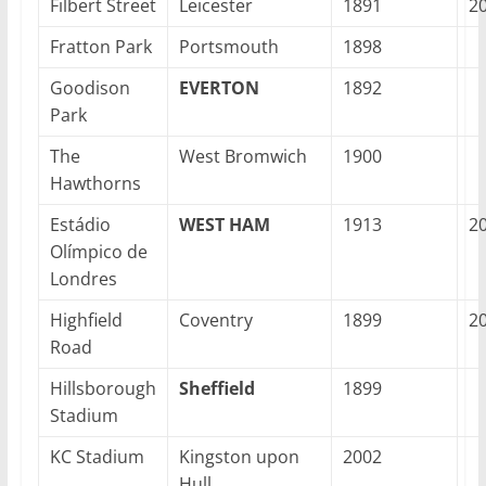
Filbert Street
Leicester
1891
2
Fratton Park
Portsmouth
1898
Goodison
EVERTON
1892
Park
The
West Bromwich
1900
Hawthorns
Estádio
WEST HAM
1913
2
Olímpico de
Londres
Highfield
Coventry
1899
2
Road
Hillsborough
Sheffield
1899
Stadium
KC Stadium
Kingston upon
2002
Hull