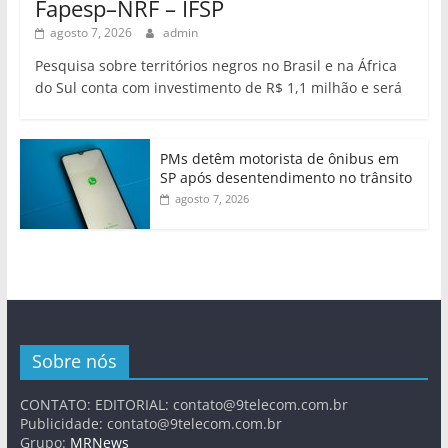
Fapesp–NRF – IFSP
agosto 7, 2026
admin
Pesquisa sobre territórios negros no Brasil e na África
do Sul conta com investimento de R$ 1,1 milhão e será
PMs detêm motorista de ônibus em
SP após desentendimento no trânsito
agosto 7, 2026
Sobre nós
CONTATO: EDITORIAL:
contato@9telecom.com.br
Publicidade:
contato@9telecom.com.br
Grupo:
MRNews