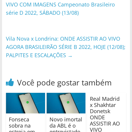
VIVO COM IMAGENS Campeonato Brasileiro
série D 2022, SÁBADO (13/08)
Vila Nova x Londrina: ONDE ASSISTIR AO VIVO
AGORA BRASILEIRÃO SÉRIE B 2022, HOJE (12/08);
PALPITES E ESCALAÇÕES
→
Você pode gostar também
Real Madrid
x Shakhtar
Donetsk
ONDE
Fonseca
Novo imortal
ASSISTIR AO
sobra na
da ABL é o
VIVO
estreia em
entrevistado