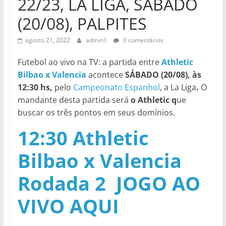
22/23, LA LIGA, SÁBADO
(20/08), PALPITES
agosto 21, 2022
admin1
0 comentários
Futebol ao vivo na TV: a partida entre
Athletic
Bilbao x Valencia
acontece
SÁBADO (20/08), às
12:30 hs,
pelo
Campeonato Espanhol
, a La Liga
.
O
mandante desta partida será
o Athletic q
ue
buscar os três pontos em seus domínios.
12:30 Athletic
Bilbao x Valencia
Rodada 2 JOGO AO
VIVO AQUI