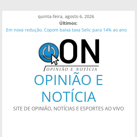
Pular
quinta-feira, agosto 6, 2026
para
Últimos:
o
Em nova redução, Copom baixa taxa Selic para 14% ao ano
conteúdo
Jovem psicóloga de 25 anos passa mal, luta pela vida
durante dias e desfecho comove cidade do interior de SP
João Pessoa reforça importância da vacinação contra dengue
e alerta para a segunda dose
Turma da Boiadeirinha é confirmada no Festival de Inverno
de Bonito 2026
OPINIÃO E
Empresas devem facilitar vacinação de trabalhadores contra
o sarampo
NOTÍCIA
SITE DE OPINIÃO, NOTÍCIAS E ESPORTES AO VIVO