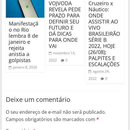
VOJVODA
Cruzeiro x
REVELA PEDE
Náutico:
PRAZO PARA
ONDE
DEFINIR SEU
ASSISTIR AO
Manifestaçã
FUTURO E
VIVO
o no Rio
DÁ DICAS
BRASILEIRÃO
lembra 8 de
PARA ONDE
SÉRIE B
janeiro e
VAI
2022, HOJE
rejeita
(26/08);
anistia a
novembro 14,
PALPITES E
golpistas
2022
0
ESCALAÇÕES
janeiro 8, 2026
agosto 24,
2022
0
Deixe um comentário
O seu endereço de e-mail não será publicado.
Campos obrigatórios são marcados com
*