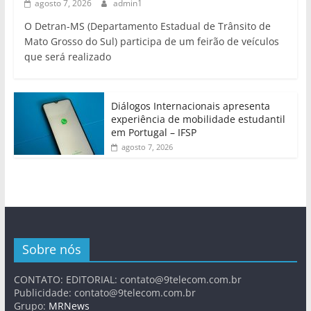
agosto 7, 2026
admin1
O Detran-MS (Departamento Estadual de Trânsito de
Mato Grosso do Sul) participa de um feirão de veículos
que será realizado
Diálogos Internacionais apresenta
experiência de mobilidade estudantil
em Portugal – IFSP
agosto 7, 2026
Sobre nós
CONTATO: EDITORIAL:
contato@9telecom.com.br
Publicidade:
contato@9telecom.com.br
Grupo:
MRNews