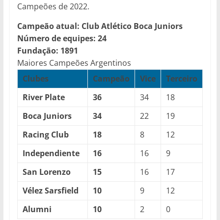
Campeões de 2022.
Campeão atual: Club Atlético Boca Juniors
Número de equipes: 24
Fundação: 1891
Maiores Campeões Argentinos
Clubes
Campeão
Vice
Terceiro
River Plate
36
34
18
Boca Juniors
34
22
19
Racing Club
18
8
12
Independiente
16
16
9
San Lorenzo
15
16
17
Vélez Sarsfield
10
9
12
Alumni
10
2
0