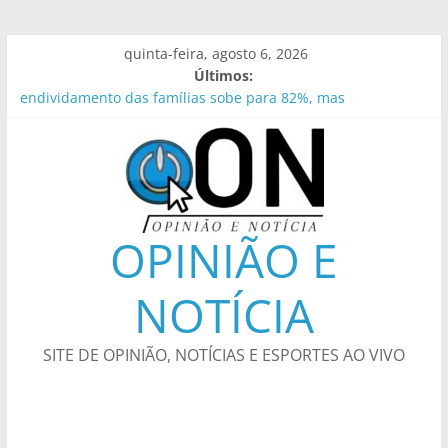
Pular
quinta-feira, agosto 6, 2026
para
Últimos:
o
endividamento das famílias sobe para 82%, mas
conteúdo
inadimplência cai
Leis do licenciamento ambiental são inconstitucionais,
avalia DPU
Campanha de Vacinação Antirrábica começa neste sábado –
Prefeitura da Cidade do Rio de Janeiro
Justiça amplia penas de Ronnie Lessa e Élcio Queiroz
OPINIÃO E
Guardas prendem ladrão de ar-condicionado no Centro do
Rio – Prefeitura da Cidade do Rio de Janeiro
NOTÍCIA
SITE DE OPINIÃO, NOTÍCIAS E ESPORTES AO VIVO