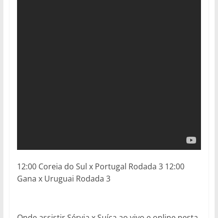
12:00 Coreia do Sul x Portugal Rodada 3 12:00
Gana x Uruguai Rodada 3
Onde assistir Sérvia x Suíça ao vivo e online nesta