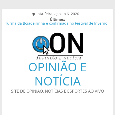
Pular
quinta-feira, agosto 6, 2026
para
Últimos:
o
Turma da Boiadeirinha é confirmada no Festival de Inverno
conteúdo
de Bonito 2026
Empresas devem facilitar vacinação de trabalhadores contra
o sarampo
Em nova redução, Copom baixa taxa Selic para 14% ao ano
Nota de Pesar – IFSP
Lei garante frete mínimo no transporte de cargas; saiba o
OPINIÃO E
que muda
NOTÍCIA
SITE DE OPINIÃO, NOTÍCIAS E ESPORTES AO VIVO