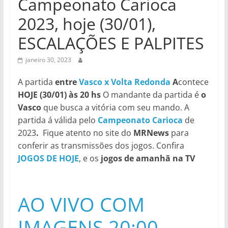
Campeonato Carioca
2023, hoje (30/01),
ESCALAÇÕES E PALPITES
janeiro 30, 2023
A partida
entre
Vasco x Volta Redonda
A
contece
HOJE (30/01) às 20 hs
O mandante da partida é
o
Vasco
que busca a vitória com seu mando. A
partida á válida pelo
Campeonato Carioca
de
2023
.
Fique atento no site do
MRNews
para
conferir as transmissões dos jogos. Confira
JOGOS DE HOJE
, e os
jogos de amanhã na TV
AO VIVO COM
IMAGENS 20:00