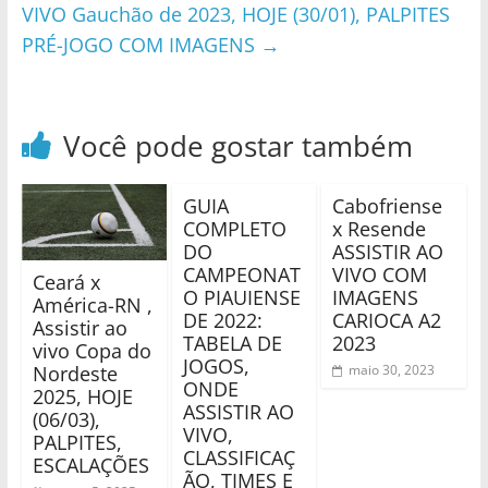
VIVO Gauchão de 2023, HOJE (30/01), PALPITES
PRÉ-JOGO COM IMAGENS
→
Você pode gostar também
GUIA
Cabofriense
COMPLETO
x Resende
DO
ASSISTIR AO
CAMPEONAT
VIVO COM
Ceará x
O PIAUIENSE
IMAGENS
América-RN ,
DE 2022:
CARIOCA A2
Assistir ao
TABELA DE
2023
vivo Copa do
JOGOS,
Nordeste
maio 30, 2023
ONDE
2025, HOJE
ASSISTIR AO
(06/03),
VIVO,
PALPITES,
CLASSIFICAÇ
ESCALAÇÕES
ÃO, TIMES E