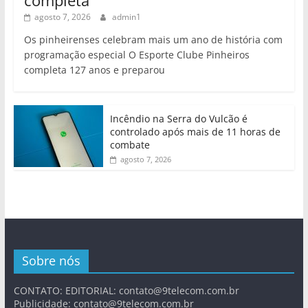
agosto 7, 2026
admin1
Os pinheirenses celebram mais um ano de história com
programação especial O Esporte Clube Pinheiros
completa 127 anos e preparou
Incêndio na Serra do Vulcão é
controlado após mais de 11 horas de
combate
agosto 7, 2026
Sobre nós
CONTATO: EDITORIAL:
contato@9telecom.com.br
Publicidade:
contato@9telecom.com.br