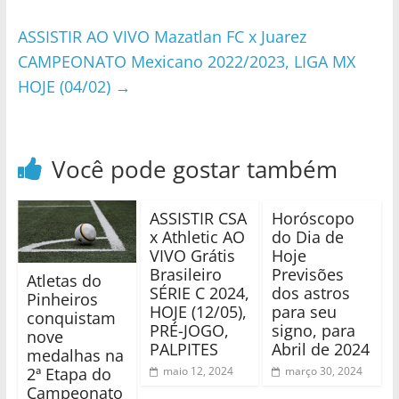
ASSISTIR AO VIVO Mazatlan FC x Juarez
CAMPEONATO Mexicano 2022/2023, LIGA MX
HOJE (04/02)
→
Você pode gostar também
ASSISTIR CSA
Horóscopo
x Athletic AO
do Dia de
VIVO Grátis
Hoje
Brasileiro
Previsões
Atletas do
SÉRIE C 2024,
dos astros
Pinheiros
HOJE (12/05),
para seu
conquistam
PRÉ-JOGO,
signo, para
nove
PALPITES
Abril de 2024
medalhas na
2ª Etapa do
maio 12, 2024
março 30, 2024
Campeonato