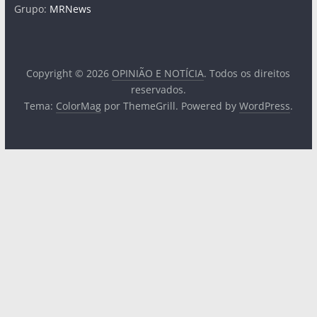
Grupo:
MRNews
Copyright © 2026
OPINIÃO E NOTÍCIA
. Todos os direitos
reservados.
Tema:
ColorMag
por ThemeGrill. Powered by
WordPress
.