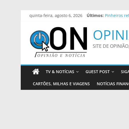
Pular
quinta-feira, agosto 6, 2026
Últimos:
Pinheiros re
para
Guardas pren
o
endividamen
OPINI
conteúdo
Sintea prom
Durigan diz 
SITE DE OPINIÃO
TV & NOTÍCIAS
GUEST POST
SIG
CARTÕES, MILHAS E VIAGENS
NOTÍCIAS FINAN