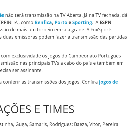
ês
não terá transmissão na TV Aberta. Já na TV fechada, dá
‘TERRINHA’, como
Benfica
,
Porto
e
Sporting
. A
ESPN
ssão de mais um torneio em sua grade. A FoxSports
s duas emissoras podem fazer a transmissão das partidas
ar com exclusividade os jogos do Campeonato Português
missão nas principais TVs a cabo do país e também em
recisa ser assinante.
 conferir as transmissões dos jogos. Confira
jogos de
AÇÕES E TIMES
stinha, Guga, Samaris, Rodrigues; Baeza, Vitor, Pereira