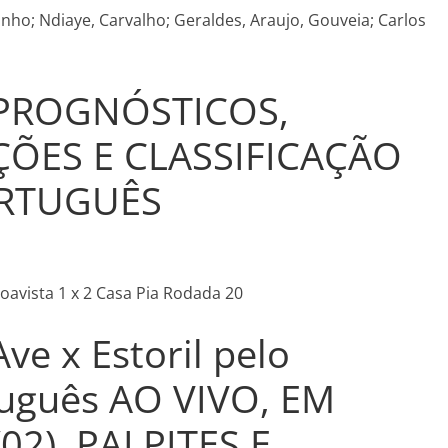
zinho; Ndiaye, Carvalho; Geraldes, Araujo, Gouveia; Carlos
 PROGNÓSTICOS,
ÇÕES E CLASSIFICAÇÃO
RTUGUÊS
Boavista 1 x 2 Casa Pia Rodada 20
Ave x Estoril pelo
uguês AO VIVO, EM
02), PALPITES E