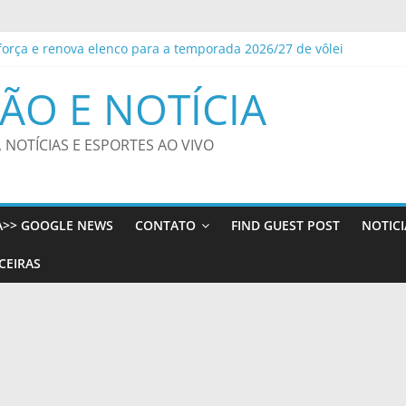
força e renova elenco para a temporada 2026/27 de vôlei
dem ladrão de ar-condicionado no Centro do Rio – Prefeitura da C
to das famílias sobe para 82%, mas inadimplência cai
ÃO E NOTÍCIA
ove encontro sobre autismo, comunicação alternativa e inclusão e
que aumento da dívida decorre dos juros, não dos gastos
, NOTÍCIAS E ESPORTES AO VIVO
A>> GOOGLE NEWS
CONTATO
FIND GUEST POST
NOTICI
CEIRAS