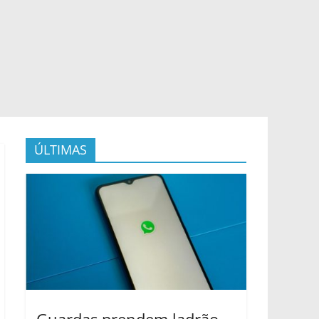
ÚLTIMAS
Guardas prendem ladrão