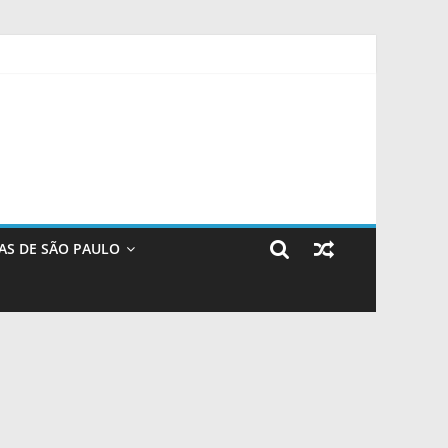
idade do Rio de Janeiro
m Sorocaba – Agência de Notícias
AS DE SÃO PAULO