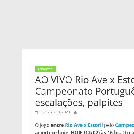
Esportes
AO VIVO Rio Ave x Est
Campeonato Português
escalações, palpites
fevereiro 13, 2023
O jogo
entre
Rio Ave x Estoril
pelo
Campeo
acontece hoje, HOJE (13/02) às 16 hs.
O man