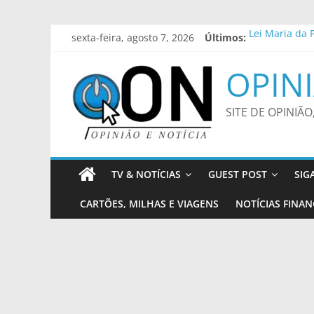
Pular
sexta-feira, agosto 7, 2026
Últimos:
Lei Maria da 
para
Lei amplia pu
o
Prefeitura de
OPINI
conteúdo
Sala de Conce
Nubank Ultrav
SITE DE OPINIÃO
TV & NOTÍCIAS
GUEST POST
SIG
CARTÕES, MILHAS E VIAGENS
NOTÍCIAS FINAN