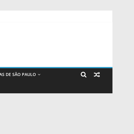
acolher é salvar vidas
is milhas, bônus e status no LATAM Pass
AS DE SÃO PAULO