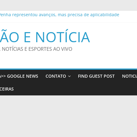
Penha representou avanços, mas precisa de aplicabilidade
nição a crimes sexuais online contra crianças; entenda
 João Pessoa fortalece rede de proteção às mulheres e entende que 
ÃO E NOTÍCIA
rto, da Rádio MEC, celebra Radamés Gnattali nesta sexta
ioleta ou LATAM Pass Itaú? Entenda qual estratégia pode gerar ma
, NOTÍCIAS E ESPORTES AO VIVO
A>> GOOGLE NEWS
CONTATO
FIND GUEST POST
NOTICI
CEIRAS