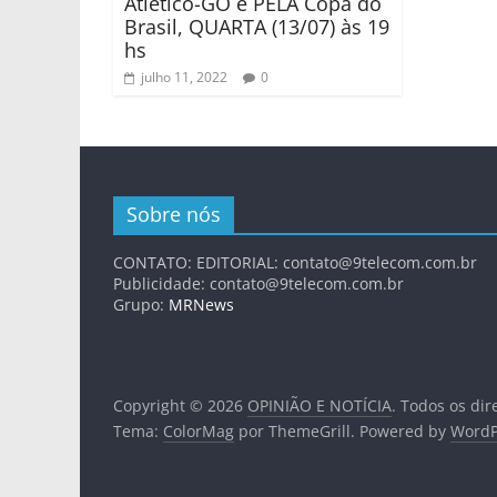
Atlético-GO e PELA Copa do
Brasil, QUARTA (13/07) às 19
hs
julho 11, 2022
0
Sobre nós
CONTATO: EDITORIAL:
contato@9telecom.com.br
Publicidade:
contato@9telecom.com.br
Grupo:
MRNews
Copyright © 2026
OPINIÃO E NOTÍCIA
. Todos os dir
Tema:
ColorMag
por ThemeGrill. Powered by
WordP