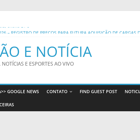
ais, avalia DPU
2026 – REGISTRO DE PREÇOS PARA FUTURA AQUISIÇÃO DE CARGAS 
M COMODATO, QUANDO APLICÁVEL, PARA ATENDER AS NECESSIDA
ÃO E NOTÍCIA
a semana – Agência de Notícias
, NOTÍCIAS E ESPORTES AO VIVO
por fibrose cística
você imagina – Prefeitura Estância Turística Guaratinguetá
A>> GOOGLE NEWS
CONTATO
FIND GUEST POST
NOTICI
CEIRAS