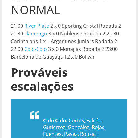
NORMAL
21:00
River Plate
2 x 0 Sporting Cristal Rodada 2
21:30
Flamengo
3 x 0 Ñublense Rodada 2 21:30
Corinthians 1 x1 Argentinos Juniors Rodada 2
22:00
Colo-Colo
3 x 0 Monagas Rodada 2 23:00
Barcelona de Guayaquil 2 x 0 Bolívar
Prováveis
escalações
Colo Colo:
Cortes; Falcón,
Gutierrez, González; Rojas,
Fuentes, Pavez, Bouzat;