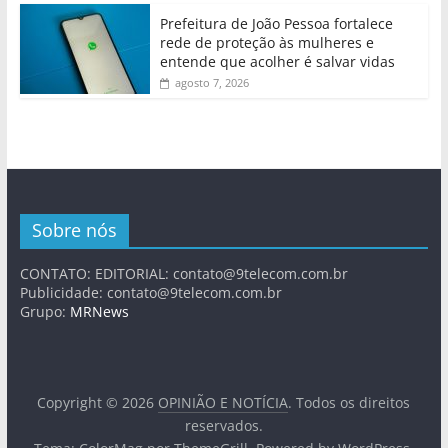
Prefeitura de João Pessoa fortalece
rede de proteção às mulheres e
entende que acolher é salvar vidas
agosto 7, 2026
Sobre nós
CONTATO: EDITORIAL:
contato@9telecom.com.br
Publicidade:
contato@9telecom.com.br
Grupo:
MRNews
Copyright © 2026
OPINIÃO E NOTÍCIA
. Todos os direitos
reservados.