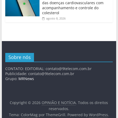
das doenças cardiovasculares com
acompanhamento e controle do
colesterol
agosto 8, 2026
Sobre nós
CONTATO: EDITORIAL:
contato@9telecom.com.br
Publicidade:
contato@9telecom.com.br
Grupo:
MRNews
Copyright © 2026
OPINIÃO E NOTÍCIA
. Todos os direitos
reservados.
Tema:
ColorMag
por ThemeGrill. Powered by
WordPress
.