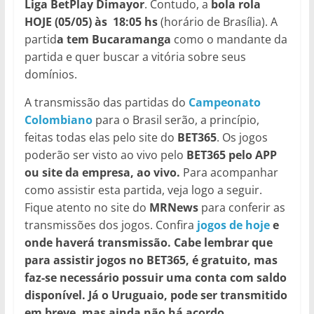
Liga BetPlay Dimayor
. Contudo, a
bola rola
HOJE (05/05) às 18:05 hs
(horário de Brasília). A
partid
a tem Bucaramanga
como o mandante da
partida e quer buscar a vitória sobre seus
domínios.
A transmissão das partidas do
Campeonato
Colombiano
para o Brasil serão, a princípio,
feitas todas elas pelo site do
BET365
. Os jogos
poderão ser visto ao vivo pelo
BET365
pelo APP
ou site da empresa, ao vivo.
Para acompanhar
como assistir esta partida, veja logo a seguir.
Fique atento no site do
MRNews
para conferir as
transmissões dos jogos. Confira
jogos de hoje
e
onde haverá transmissão.
Cabe lembrar que
para assistir jogos no BET365, é gratuito, mas
faz-se necessário possuir uma conta com saldo
disponível. Já o Uruguaio, pode ser transmitido
em breve, mas ainda não há acordo.