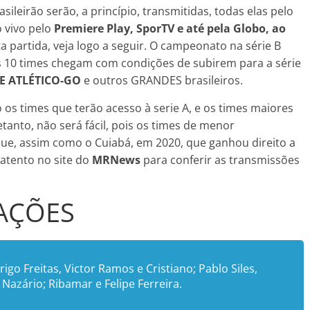
sileirão serão, a princípio, transmitidas, todas elas pelo
o vivo pelo
Premiere Play, SporTV e até pela Globo, ao
partida, veja logo a seguir. O campeonato na série B
 10 times chegam com condições de subirem para a série
E ATLÉTICO-GO
e outros GRANDES brasileiros.
 os times que terão acesso à serie A, e os times maiores
etanto, não será fácil, pois os times de menor
que, assim como o Cuiabá, em 2020, que ganhou direito a
e atento no site do
MRNews
para conferir as transmissões
AÇÕES
rigo Freitas, Victor Ramos e Cristiano; Pablo Siles,
Nazário; Ribamar e Felipe Ferreira.