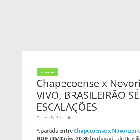
Esportes
Chapecoense x Novori
VIVO, BRASILEIRÃO SÉR
ESCALAÇÕES
maio 6, 2023
A partida
entre
Chapecoense x Novorizon
HOJE (06/05) às 20:30 hs
(horário de Brasíli