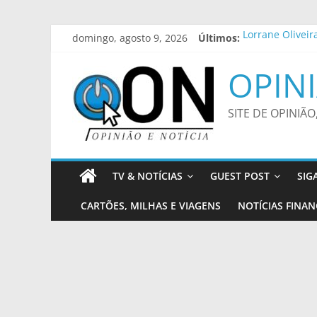
Pular
domingo, agosto 9, 2026
Últimos:
Lorrane Oliveir
para
Batalha do Bec
o
Defesa Civil em
OPINI
conteúdo
Zumba, Sabadin
Aos 20 anos, ch
SITE DE OPINIÃO
TV & NOTÍCIAS
GUEST POST
SIG
CARTÕES, MILHAS E VIAGENS
NOTÍCIAS FINAN