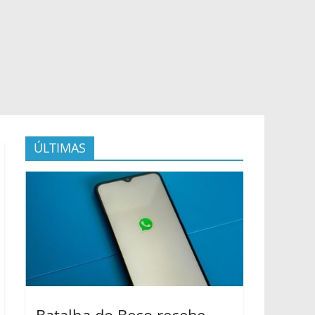
ÚLTIMAS
Batalha do Beco recebe