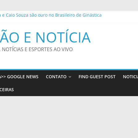
a e Caio Souza são ouro no Brasileiro de Ginástica
o recebe Vulto MC e DJ Black neste sábado com o apoio da Funjope
ite alerta para risco de vendaval – CGNotícias
ÃO E NOTÍCIA
ho Bom e Batalha do Beco transformam o Centro Histórico em pon
ega notícia sobre ocorrido com o filho de Wagner Moura
, NOTÍCIAS E ESPORTES AO VIVO
A>> GOOGLE NEWS
CONTATO
FIND GUEST POST
NOTICI
CEIRAS