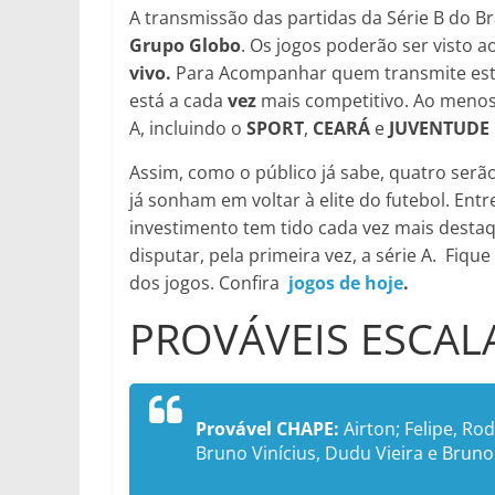
A transmissão das partidas da Série B do Bra
Grupo Globo
. Os jogos poderão ser visto a
vivo.
Para Acompanhar quem transmite esta 
está a cada
vez
mais competitivo. Ao menos
A, incluindo o
SPORT
,
CEARÁ
e
JUVENTUDE 
Assim, como o público já sabe, quatro serão
já sonham em voltar à elite do futebol. Entr
investimento tem tido cada vez mais desta
disputar, pela primeira vez, a série A. Fiqu
dos jogos. Confira
jogos de hoje
.
PROVÁVEIS ESCAL
Provável CHAPE:
Airton; Felipe, Rod
Bruno Vinícius, Dudu Vieira e Bruno 