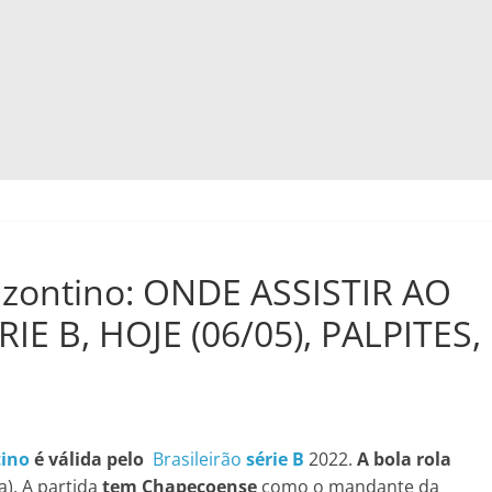
zontino: ONDE ASSISTIR AO
IE B, HOJE (06/05), PALPITES,
tino
é válida pelo
Brasileirão
série B
2022.
A bola rola
a). A partida
tem Chapecoense
como o mandante da