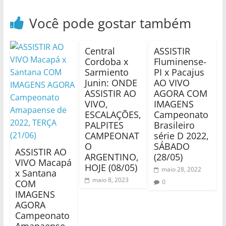
Você pode gostar também
Central
ASSISTIR
Cordoba x
Fluminense-
Sarmiento
PI x Pacajus
Junin: ONDE
AO VIVO
ASSISTIR AO
AGORA COM
VIVO,
IMAGENS
ESCALAÇÕES,
Campeonato
PALPITES
Brasileiro
CAMPEONAT
série D 2022,
O
SÁBADO
ASSISTIR AO
ARGENTINO,
(28/05)
VIVO Macapá
HOJE (08/05)
maio 28, 2022
x Santana
maio 8, 2023
COM
0
IMAGENS
AGORA
Campeonato