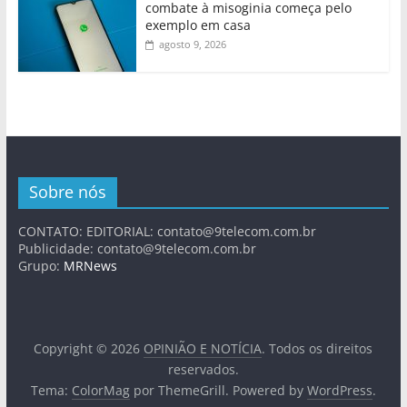
combate à misoginia começa pelo
exemplo em casa
agosto 9, 2026
Sobre nós
CONTATO: EDITORIAL:
contato@9telecom.com.br
Publicidade:
contato@9telecom.com.br
Grupo:
MRNews
Copyright © 2026
OPINIÃO E NOTÍCIA
. Todos os direitos
reservados.
Tema:
ColorMag
por ThemeGrill. Powered by
WordPress
.