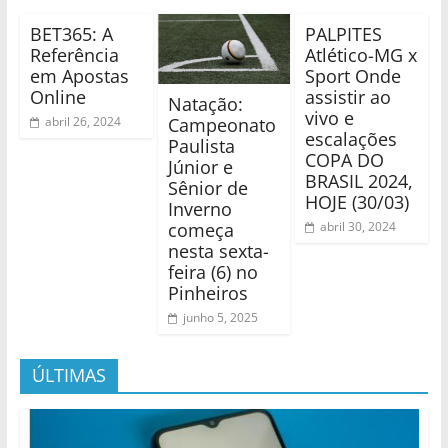
BET365: A
PALPITES
Referência
Atlético-MG x
em Apostas
Sport Onde
Online
assistir ao
Natação:
vivo e
Campeonato
abril 26, 2024
escalações
Paulista
COPA DO
Júnior e
BRASIL 2024,
Sênior de
HOJE (30/03)
Inverno
começa
abril 30, 2024
nesta sexta-
feira (6) no
Pinheiros
junho 5, 2025
ÚLTIMAS