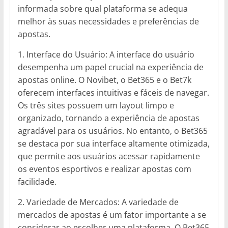
informada sobre qual plataforma se adequa
melhor às suas necessidades e preferências de
apostas.
1. Interface do Usuário: A interface do usuário
desempenha um papel crucial na experiência de
apostas online. O Novibet, o Bet365 e o Bet7k
oferecem interfaces intuitivas e fáceis de navegar.
Os três sites possuem um layout limpo e
organizado, tornando a experiência de apostas
agradável para os usuários. No entanto, o Bet365
se destaca por sua interface altamente otimizada,
que permite aos usuários acessar rapidamente
os eventos esportivos e realizar apostas com
facilidade.
2. Variedade de Mercados: A variedade de
mercados de apostas é um fator importante a se
considerar ao escolher uma plataforma. O Bet365