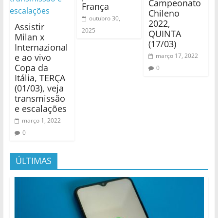
Campeonato
França
Chileno
outubro 30,
2022,
Assistir
2025
QUINTA
Milan x
(17/03)
Internazional
e ao vivo
março 17, 2022
Copa da
0
Itália, TERÇA
(01/03), veja
transmissão
e escalações
março 1, 2022
0
ÚLTIMAS