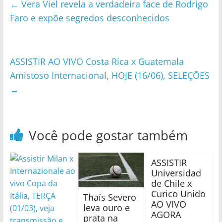
←
Vera Viel revela a verdadeira face de Rodrigo
Faro e expõe segredos desconhecidos
ASSISTIR AO VIVO Costa Rica x Guatemala
Amistoso Internacional, HOJE (16/06), SELEÇÕES
→
Você pode gostar também
ASSISTIR
Universidad
de Chile x
Curico Unido
Thaís Severo
AO VIVO
leva ouro e
AGORA
prata na