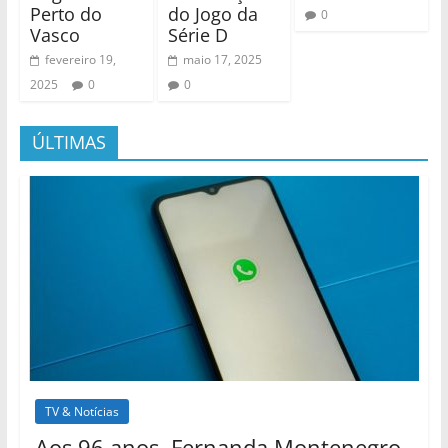
Perto do
do Jogo da
0
Vasco
Série D
fevereiro 19,
maio 17, 2025
2025
0
0
ÚLTIMAS
TV & Notícias
Aos 96 anos, Fernanda Montenegro