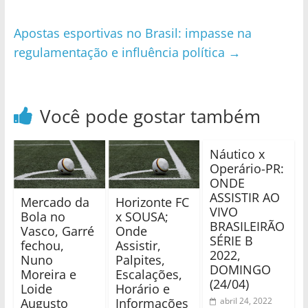
Apostas esportivas no Brasil: impasse na
regulamentação e influência política
→
Você pode gostar também
Náutico x
Operário-PR:
ONDE
ASSISTIR AO
Mercado da
Horizonte FC
VIVO
Bola no
x SOUSA;
BRASILEIRÃO
Vasco, Garré
Onde
SÉRIE B
fechou,
Assistir,
2022,
Nuno
Palpites,
DOMINGO
Moreira e
Escalações,
(24/04)
Loide
Horário e
Augusto
Informações
abril 24, 2022