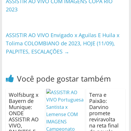
ASSISTIR AO VIVO COM IMAGENS COPA RIO
2023
ASSISTIR AO VIVO Envigado x Aguilas E Huila x
Tolima COLOMBIANO de 2023, HOJE (11/09),
PALPITES, ESCALAÇÕES
→
Você pode gostar também
Wolfsburg x
Terra e
Bayern de
Paixão:
Munique:
Darvino
ONDE
promete
ASSISTIR AO
reviravolta
VIVO,
na reta final