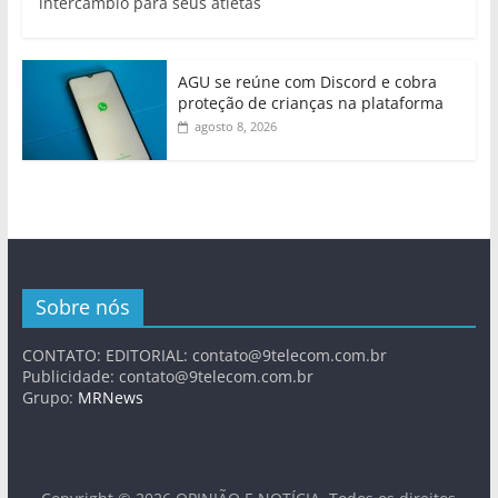
intercâmbio para seus atletas
AGU se reúne com Discord e cobra
proteção de crianças na plataforma
agosto 8, 2026
Sobre nós
CONTATO: EDITORIAL:
contato@9telecom.com.br
Publicidade:
contato@9telecom.com.br
Grupo:
MRNews