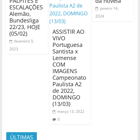
PALPITES E
da novela
ESCALAÇÕES
janeiro 14,
Alemão,
2024
Bundesliga
22/23, HOJE
ASSISTIR AO
(05/02)
VIVO
fevereiro 5,
Portuguesa
2023
Santista x
Lemense
COM
IMAGENS
Campeonato
Paulista A2
de 2022,
DOMINGO
(13/03)
março 13, 2022
0
ÚLTIMAS