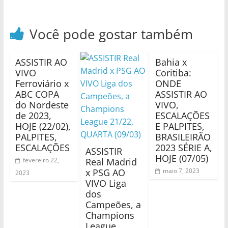
Você pode gostar também
ASSISTIR AO
Bahia x
VIVO
Coritiba:
Ferroviário x
ONDE
ABC COPA
ASSISTIR AO
do Nordeste
VIVO,
de 2023,
ESCALAÇÕES
HOJE (22/02),
E PALPITES,
PALPITES,
BRASILEIRÃO
ESCALAÇÕES
2023 SÉRIE A,
ASSISTIR
HOJE (07/05)
fevereiro 22,
Real Madrid
x PSG AO
maio 7, 2023
2023
VIVO Liga
dos
Campeões, a
Champions
League