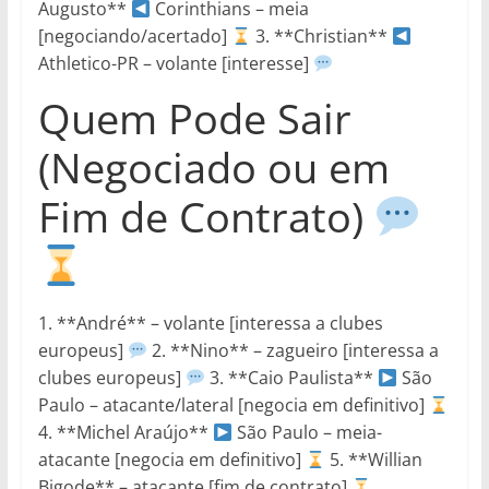
Augusto**
Corinthians – meia
[negociando/acertado]
3. **Christian**
Athletico-PR – volante [interesse]
Quem Pode Sair
(Negociado ou em
Fim de Contrato)
1. **André** – volante [interessa a clubes
europeus]
2. **Nino** – zagueiro [interessa a
clubes europeus]
3. **Caio Paulista**
São
Paulo – atacante/lateral [negocia em definitivo]
4. **Michel Araújo**
São Paulo – meia-
atacante [negocia em definitivo]
5. **Willian
Bigode** – atacante [fim de contrato]