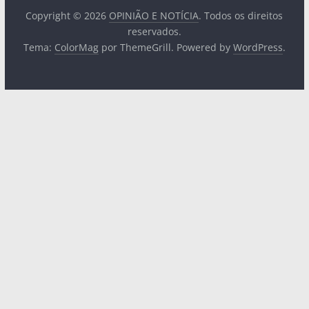
Copyright © 2026
OPINIÃO E NOTÍCIA
. Todos os direitos
reservados.
Tema:
ColorMag
por ThemeGrill. Powered by
WordPress
.