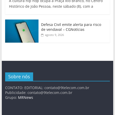
A cultura hip hop ocupa a Praça Rio Branco, no Centro
Histórico de João Pessoa, neste sábado (8), com a
Defesa Civil emite alerta para risco
de vendaval – CGNotícias
agosto 9, 2026
Sobre nós
CONTATO: EDITORIAL:
contato@9telecom.com.br
Publicidade:
contato@9telecom.com.br
Grupo:
MRNews