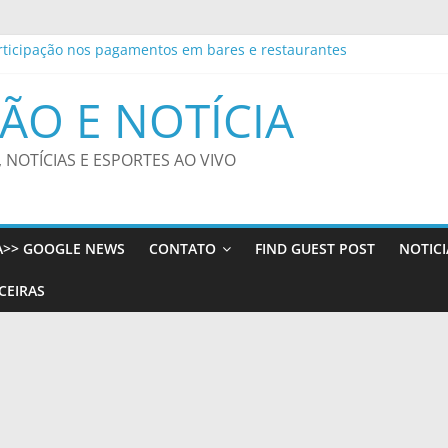
rticipação nos pagamentos em bares e restaurantes
rnacionais apresenta experiência de mobilidade estudantil em Port
rocon-JP registra queda nos menores preços da gasolina comum e 
ÃO E NOTÍCIA
decretos e restringe cidadania por nascimento
al indicia 16 pessoas por queda de avião da Voepass
, NOTÍCIAS E ESPORTES AO VIVO
A>> GOOGLE NEWS
CONTATO
FIND GUEST POST
NOTICI
CEIRAS