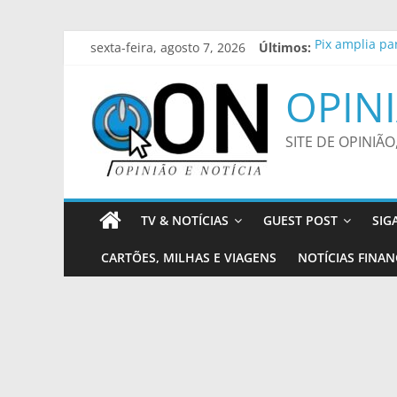
Pular
sexta-feira, agosto 7, 2026
Últimos:
Pix amplia pa
para
Diálogos Inte
o
Pesquisa do P
OPINI
conteúdo
Trump assina 
Polícia Feder
SITE DE OPINIÃO
TV & NOTÍCIAS
GUEST POST
SIG
CARTÕES, MILHAS E VIAGENS
NOTÍCIAS FINAN