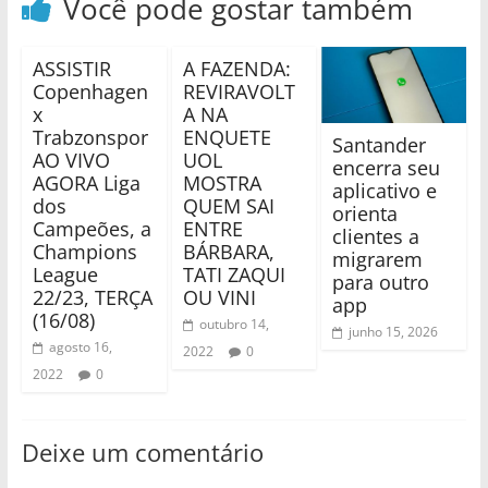
Você pode gostar também
ASSISTIR
A FAZENDA:
Copenhagen
REVIRAVOLT
x
A NA
Trabzonspor
ENQUETE
Santander
AO VIVO
UOL
encerra seu
AGORA Liga
MOSTRA
aplicativo e
dos
QUEM SAI
orienta
Campeões, a
ENTRE
clientes a
Champions
BÁRBARA,
migrarem
League
TATI ZAQUI
para outro
22/23, TERÇA
OU VINI
app
(16/08)
outubro 14,
junho 15, 2026
agosto 16,
2022
0
2022
0
Deixe um comentário