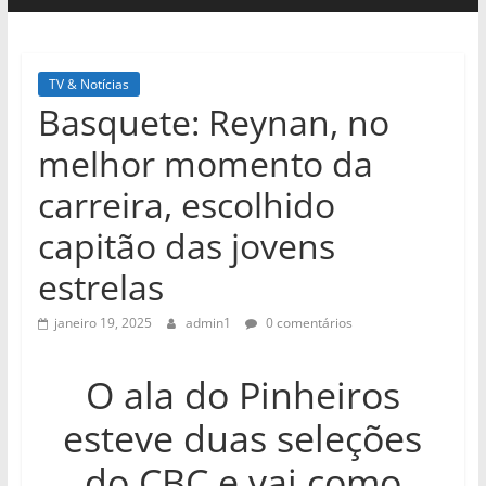
TV & Notícias
Basquete: Reynan, no
melhor momento da
carreira, escolhido
capitão das jovens
estrelas
janeiro 19, 2025
admin1
0 comentários
O ala do Pinheiros
esteve duas seleções
do CBC e vai como