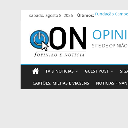
Pular
sábado, agosto 8, 2026
Últimos:
Fundação Campeõ
para
Mariana Rios vem
o
Qatar Airways li
OPINI
conteúdo
Funesp fecha par
Profissionais da
SITE DE OPINIÃO
TV & NOTÍCIAS
GUEST POST
SIG
CARTÕES, MILHAS E VIAGENS
NOTÍCIAS FINAN