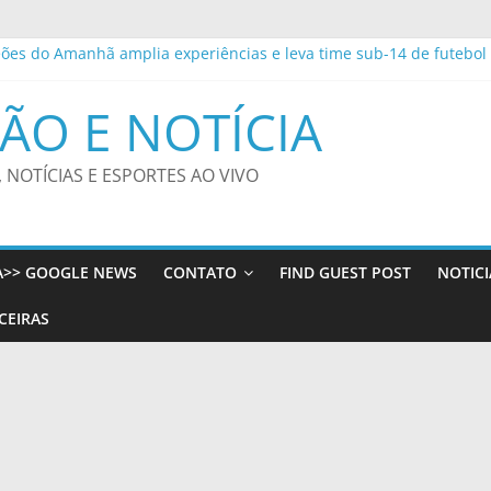
es do Amanhã amplia experiências e leva time sub-14 de futebol
 a público e comunica perda do filho
bera até 25% de desconto em resgates com Avios, incluindo classe 
ÃO E NOTÍCIA
ceria com Federação de Futebol de MS – CGNotícias
 Educação Infantil da Rede Municipal de João Pessoa participam de
, NOTÍCIAS E ESPORTES AO VIVO
A>> GOOGLE NEWS
CONTATO
FIND GUEST POST
NOTICI
CEIRAS