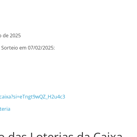
o de 2025
 Sorteio em 07/02/2025:
lcaixa?si=eTngt9wQZ_H2u4c3
teria
o das Loterias da Caixa