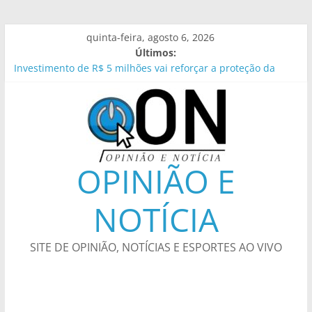
Pular
quinta-feira, agosto 6, 2026
para
Últimos:
o
Investimento de R$ 5 milhões vai reforçar a proteção da
conteúdo
fauna na MS-345, principal acesso a Bonito. – Prefeitura
Municipal de Bonito
Sicredi vai mudar o Visa Infinite? Entenda os rumores sobre
um possível Visa Infinite Privilege
Justiças Eleitoral e do Trabalho lançam campanha contra
assédio
OPINIÃO E
Taça Palácio dos Tropeiros 2026 tem único jogo neste
domingo (9) – Agência de Notícias
NOTÍCIA
Cidades do RS têm situação de emergência reconhecida
pela Defesa Civil
SITE DE OPINIÃO, NOTÍCIAS E ESPORTES AO VIVO