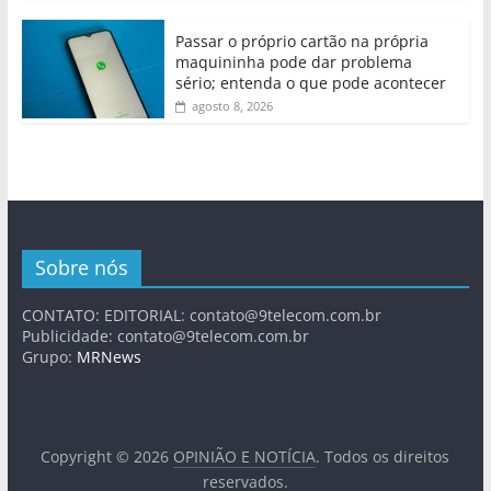
Passar o próprio cartão na própria
maquininha pode dar problema
sério; entenda o que pode acontecer
agosto 8, 2026
Sobre nós
CONTATO: EDITORIAL:
contato@9telecom.com.br
Publicidade:
contato@9telecom.com.br
Grupo:
MRNews
Copyright © 2026
OPINIÃO E NOTÍCIA
. Todos os direitos
reservados.