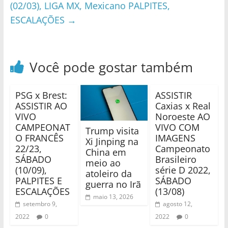
(02/03), LIGA MX, Mexicano PALPITES,
ESCALAÇÕES
→
Você pode gostar também
PSG x Brest:
ASSISTIR
ASSISTIR AO
Caxias x Real
VIVO
Noroeste AO
CAMPEONAT
VIVO COM
Trump visita
O FRANCÊS
IMAGENS
Xi Jinping na
22/23,
Campeonato
China em
SÁBADO
Brasileiro
meio ao
(10/09),
série D 2022,
atoleiro da
PALPITES E
SÁBADO
guerra no Irã
ESCALAÇÕES
(13/08)
maio 13, 2026
setembro 9,
agosto 12,
2022
0
2022
0