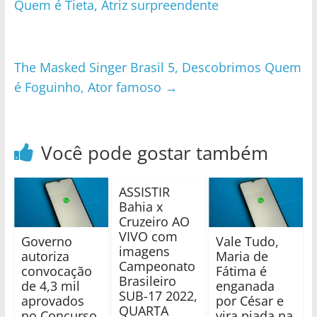
Quem é Tieta, Atriz surpreendente
The Masked Singer Brasil 5, Descobrimos Quem
é Foguinho, Ator famoso
→
Você pode gostar também
ASSISTIR
Bahia x
Cruzeiro AO
VIVO com
Governo
Vale Tudo,
imagens
autoriza
Maria de
Campeonato
convocação
Fátima é
Brasileiro
de 4,3 mil
enganada
SUB-17 2022,
aprovados
por César e
QUARTA
no Concurso
vira piada na