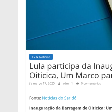
TV & Notícias
Lula participa da Ina
Oiticica, Um Marco pa
março 17, 2025
admin1
0 comentários
Fonte:
Notícias do Seridó
Inauguração da Barragem de Oiticica: Um