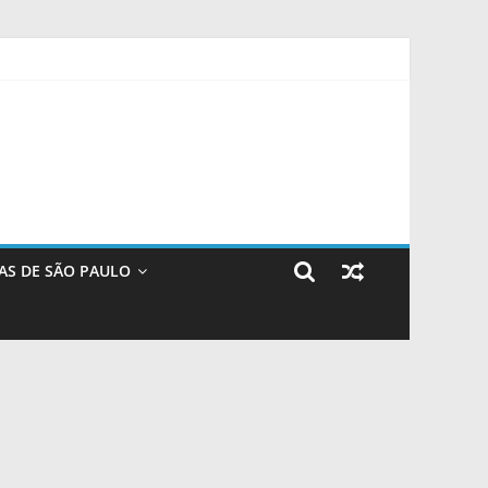
 neste fim de semana
ugal – IFSP
do álcool
AS DE SÃO PAULO