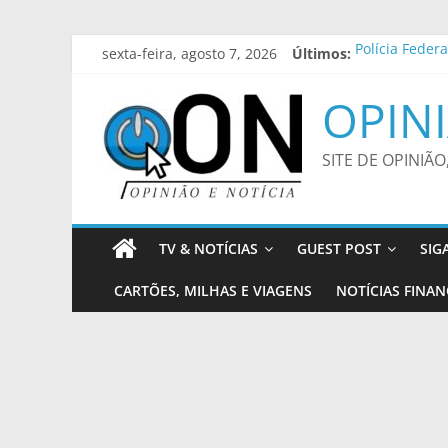
Pular
sexta-feira, agosto 7, 2026
Últimos:
Polícia Feder
para
Detran-MS dis
o
Diálogos Inte
OPINI
conteúdo
Pesquisa do P
Trump assina 
SITE DE OPINIÃO
TV & NOTÍCIAS
GUEST POST
SIG
CARTÕES, MILHAS E VIAGENS
NOTÍCIAS FINAN