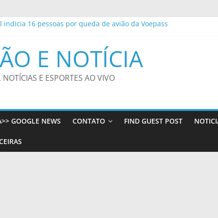
al indicia 16 pessoas por queda de avião da Voepass
ponibiliza serviços e atividades educativas em feirão de veículos
rnacionais apresenta experiência de mobilidade estudantil em Port
ÃO E NOTÍCIA
rocon-JP registra queda nos menores preços da gasolina comum e 
decretos e restringe cidadania por nascimento
, NOTÍCIAS E ESPORTES AO VIVO
A>> GOOGLE NEWS
CONTATO
FIND GUEST POST
NOTICI
CEIRAS