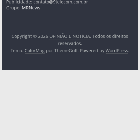
Publicidade:
contato@9telecom.com.br
Grupo:
MRNews
Copyright © 2026
OPINIÃO E NOTÍCIA
. Todos os direitos
reservados.
Tema:
ColorMag
por ThemeGrill. Powered by
WordPress
.