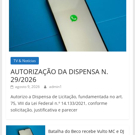
TV & Notícias
AUTORIZAÇÃO DA DISPENSA N.
29/2026
agosto 9, 2026
admin1
Autorizo a Dispensa de Licitação, fundamentada no art.
75, VIII da Lei Federal n.º 14.133/2021, conforme
solicitação, justificativa e parecer
Batalha do Beco recebe Vulto MC e DJ