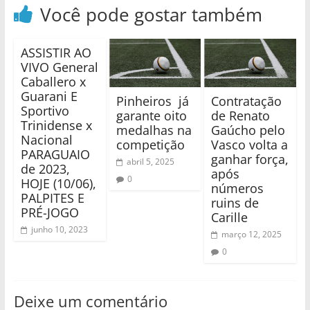
Você pode gostar também
ASSISTIR AO
VIVO General
Caballero x
Guarani E
Pinheiros já
Contratação
Sportivo
garante oito
de Renato
Trinidense x
medalhas na
Gaúcho pelo
Nacional
competição
Vasco volta a
PARAGUAIO
ganhar força,
abril 5, 2025
de 2023,
após
0
HOJE (10/06),
números
PALPITES E
ruins de
PRÉ-JOGO
Carille
junho 10, 2023
março 12, 2025
0
Deixe um comentário