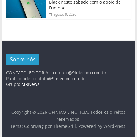
Black neste sábado com o apoio da
Funjope
agosto 9, 2026
Sobre nós
CONTATO: EDITORIAL:
contato@9telecom.com.br
Publicidade:
contato@9telecom.com.br
Grupo:
MRNews
Copyright © 2026
OPINIÃO E NOTÍCIA
. Todos os direitos
reservados.
Tema:
ColorMag
por ThemeGrill. Powered by
WordPress
.